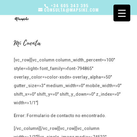
+34 605 343 395
CONSULTA@MAPSIKE.COM
Mi Cuenta
[vc_row][vc_column column_width_percent=»100″
style=»light» font_family=»font-794865″
overlay_color=»color-xsdn» overlay_alpha=»50″
gutter_size=»3″ medium_width=»0″ mobile_width=»0″
shift_x=»0″ shift_y=»0″ shift_y_down=»0″ z_index=»0″
width=»1/1″]
Error:
Formulario de contacto no encontrado.
[/vc_column][/vc_row][vc_row][vc_column