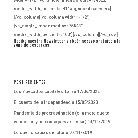
width=»1/2″][vc_single_image media=»74522″
media_width_percent=»81″ alignment=»center»]
[/vc_column][vc_column width=»1/2″]
[vc_single_image media=»75543″
media_width_percent=»100″][/vc_column][/vc_row]
Recibe nuestra Newsletter y obtén acceso gratuito a la
zona de descargas
POST RECIENTES
Los 7 pecados capitales: La ira
17/06/2022
El cuento de la independencia
15/05/2020
Pandemia de procrastinación (o la moto que te
vendieron y no consigues arrancar)
14/11/2019
Lo que no sabías del otoño
07/11/2019