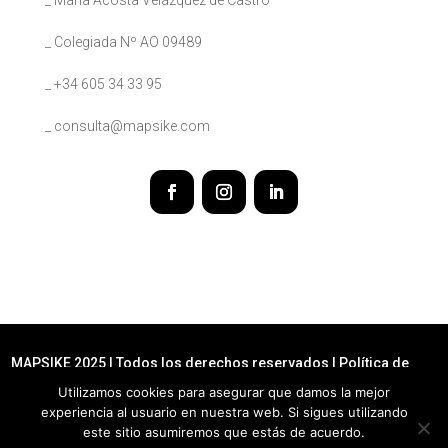
_ María Acosta Velázquez de Castro
_ Colegiada Nº AO 09489
_ +34 605 34 33 95
_ consulta@mapsike.com
MAPSIKE 2025 | Todos los derechos reservados |
Política de
Privacidad
Utilizamos cookies para asegurar que damos la mejor
experiencia al usuario en nuestra web. Si sigues utilizando
este sitio asumiremos que estás de acuerdo.