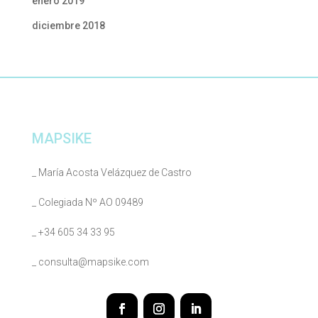
enero 2019
diciembre 2018
MAPSIKE
_ María Acosta Velázquez de Castro
_ Colegiada Nº AO 09489
_ +34 605 34 33 95
_ consulta@mapsike.com