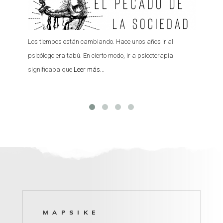
Habitu
Los tiempos están cambiando. Hace unos años ir al
trata
psicólogo era tabú. En cierto modo, ir a psicoterapia
que r
significaba que
Leer más...
MAPSIKE