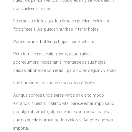
nuestros pensamientos… Nos crecen, y se nos caen. Y
nos vuelven a crecer.
Es gracias a la luz que los árboles pueden realizar la
fotosíntesis. Así pueden nutrirse. Y tener hojas.
Para que un árbol tenga hojas, hace falta luz.
Pero también necesitan tierra, agua, raíces,
podredumbre, necesitan alimentarse de sus hojas
caídas, abonarse con ellas… para poder seguir viviendo.
Los humanos nos parecemos a los árboles.
Aunque somos unos seres vivos en cierto modo
extraños. Nuestro instinto vital parece estar impulsado
por algo abstracto, algo que no es una cosa material,
que no puede delimitarse: los valores. Aquello que nos
importa.