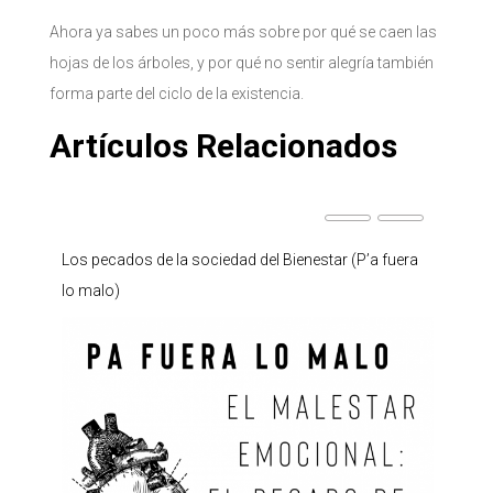
Ahora ya sabes un poco más sobre por qué se caen las
hojas de los árboles, y por qué no sentir alegría también
forma parte del ciclo de la existencia.
Artículos Relacionados
)
Los pecados de la sociedad del Bienestar (P’a fuera
Sólo 
lo malo)