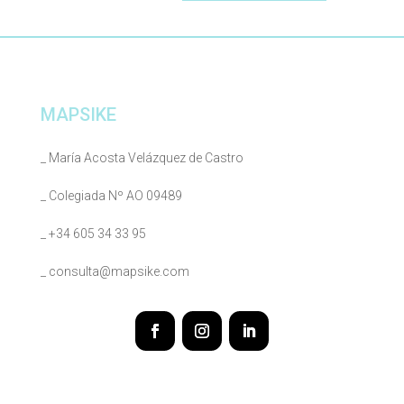
MAPSIKE
_ María Acosta Velázquez de Castro
_ Colegiada Nº AO 09489
_ +34 605 34 33 95
_ consulta@mapsike.com