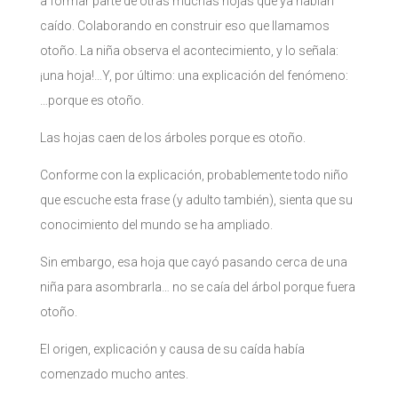
a formar parte de otras muchas hojas que ya habían
caído. Colaborando en construir eso que llamamos
otoño. La niña observa el acontecimiento, y lo señala:
¡una hoja!…Y, por último: una explicación del fenómeno:
…porque es otoño.
Las hojas caen de los árboles porque es otoño.
Conforme con la explicación, probablemente todo niño
que escuche esta frase (y adulto también), sienta que su
conocimiento del mundo se ha ampliado.
Sin embargo, esa hoja que cayó pasando cerca de una
niña para asombrarla… no se caía del árbol porque fuera
otoño.
El origen, explicación y causa de su caída había
comenzado mucho antes.