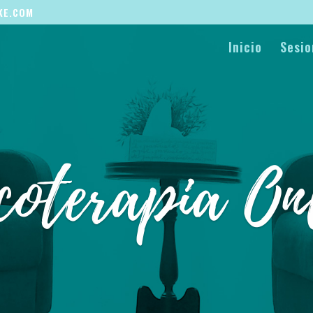
KE.COM
Inicio
Sesio
coterapia On