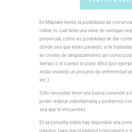
CONSULTA ONL
En Mapsike tienes la posibilidad de comenza
online, lo cual tiene una serie de ventajas re
presencial, como es posibilidad de dar conti
donde sea que estés parando, si te trasladas
en costes de desplazamiento así como poder 
tiempo o el cuerpo lo pone difícil (por ejemp
estás viviendo un proceso de enfermedad que 
etc.).
Sólo necesitas tener una buena conexión a I
poder realizar videollamada y podremos c
sea que te encuentres.
En la consulta online hay disponible una prim
minutos, para que podamos conocernos y 