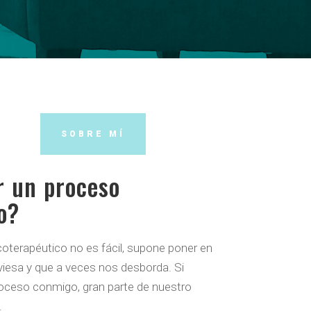
SOBRE MÍ
r un proceso
o?
terapéutico no es fácil, supone poner en
viesa y que a veces nos desborda. Si
oceso conmigo, gran parte de nuestro
…