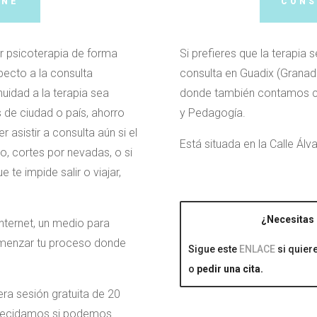
INE
CONS
r psicoterapia de forma
Si prefieres que la terapia 
specto a la consulta
consulta en Guadix (Granada
nuidad a la terapia sea
donde también contamos con
 de ciudad o país, ahorro
y Pedagogía.
asistir a consulta aún si el
Está situada en la Calle Ál
lo, cortes por nevadas, o si
te impide salir o viajar,
¿Necesitas 
nternet, un medio para
omenzar tu proceso donde
Sigue este
ENLACE
si quier
o
pedir una cita.
era sesión gratuita de 20
decidamos si podemos