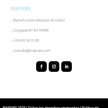
MAPSIKE
_ María Acosta Velázquez de Castro
_ Colegiada Nº AO 09489
_ +34 605 34 33 95
_ consulta@mapsike.com
MAPSIKE 2025 | Todos los derechos reservados |
Política de